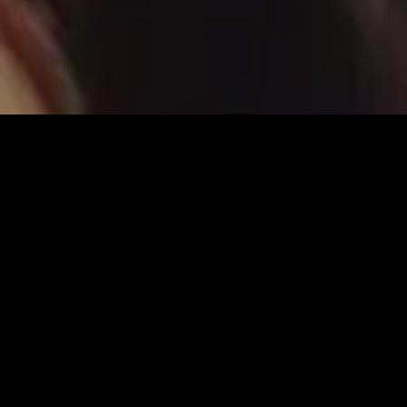
PIRLANTA
Tek Taş
S
onsuzluğu simgeleyen değerli bir maden, Elmas.
Geçmişten günümüze özellikle kadınların gözdesi
olmuş ve daima olacak. Titiz bir işçilik ile usta
ellerden çıkan pırlantalar mağazamızda sizi
bekliyor.